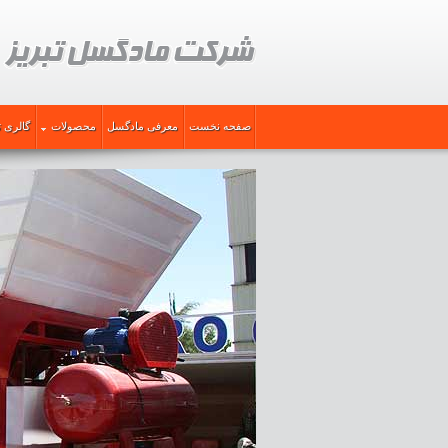
صفحه نخست
معرفی مادگسل
محصولات
گالری ت