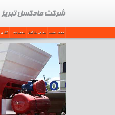
صفحه نخست
معرفی مادگسل
محصولات
گالری ت