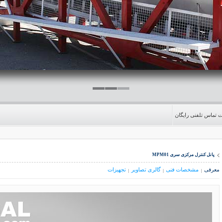
تماس تلفنی رایگان
پانل کنترل مرکزی سری MPM01
معرفی
مشخصات فنی
گالری تصاویر
تجهیزات